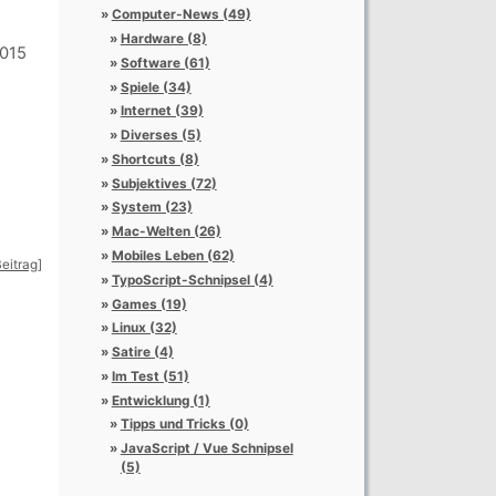
Computer-News (49)
Hardware (8)
2015
Software (61)
Spiele (34)
Internet (39)
Diverses (5)
Shortcuts (8)
Subjektives (72)
System (23)
Mac-Welten (26)
Mobiles Leben (62)
eitrag]
TypoScript-Schnipsel (4)
Games (19)
Linux (32)
Satire (4)
Im Test (51)
Entwicklung (1)
Tipps und Tricks (0)
JavaScript / Vue Schnipsel
(5)